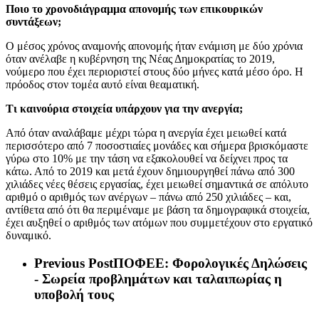
Ποιο το χρονοδιάγραμμα απονομής των επικουρικών
συντάξεων;
Ο μέσος χρόνος αναμονής απονομής ήταν ενάμιση με δύο χρόνια
όταν ανέλαβε η κυβέρνηση της Νέας Δημοκρατίας το 2019,
νούμερο που έχει περιοριστεί στους δύο μήνες κατά μέσο όρο. Η
πρόοδος στον τομέα αυτό είναι θεαματική.
Τι καινούρια στοιχεία υπάρχουν για την ανεργία;
Από όταν αναλάβαμε μέχρι τώρα η ανεργία έχει μειωθεί κατά
περισσότερο από 7 ποσοστιαίες μονάδες και σήμερα βρισκόμαστε
γύρω στο 10% με την τάση να εξακολουθεί να δείχνει προς τα
κάτω. Από το 2019 και μετά έχουν δημιουργηθεί πάνω από 300
χιλιάδες νέες θέσεις εργασίας, έχει μειωθεί σημαντικά σε απόλυτο
αριθμό ο αριθμός των ανέργων – πάνω από 250 χιλιάδες – και,
αντίθετα από ότι θα περιμέναμε με βάση τα δημογραφικά στοιχεία,
έχει αυξηθεί ο αριθμός των ατόμων που συμμετέχουν στο εργατικό
δυναμικό.
Previous Post
ΠΟΦΕΕ: Φορολογικές Δηλώσεις
- Σωρεία προβλημάτων και ταλαιπωρίας η
υποβολή τους