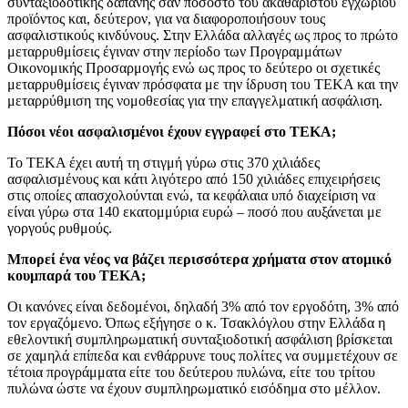
συνταξιοδοτικής δαπάνης σαν ποσοστό του ακαθάριστου εγχωρίου
προϊόντος και, δεύτερον, για να διαφοροποιήσουν τους
ασφαλιστικούς κινδύνους. Στην Ελλάδα αλλαγές ως προς το πρώτο
μεταρρυθμίσεις έγιναν στην περίοδο των Προγραμμάτων
Οικονομικής Προσαρμογής ενώ ως προς το δεύτερο οι σχετικές
μεταρρυθμίσεις έγιναν πρόσφατα με την ίδρυση του ΤΕΚΑ και την
μεταρρύθμιση της νομοθεσίας για την επαγγελματική ασφάλιση.
Πόσοι νέοι ασφαλισμένοι έχουν εγγραφεί στο ΤΕΚΑ;
Το ΤΕΚΑ έχει αυτή τη στιγμή γύρω στις 370 χιλιάδες
ασφαλισμένους και κάτι λιγότερο από 150 χιλιάδες επιχειρήσεις
στις οποίες απασχολούνται ενώ, τα κεφάλαια υπό διαχείριση να
είναι γύρω στα 140 εκατομμύρια ευρώ – ποσό που αυξάνεται με
γοργούς ρυθμούς.
Μπορεί ένα νέος να βάζει περισσότερα χρήματα στον ατομικό
κουμπαρά του ΤΕΚΑ;
Οι κανόνες είναι δεδομένοι, δηλαδή 3% από τον εργοδότη, 3% από
τον εργαζόμενο. Όπως εξήγησε ο κ. Τσακλόγλου στην Ελλάδα η
εθελοντική συμπληρωματική συνταξιοδοτική ασφάλιση βρίσκεται
σε χαμηλά επίπεδα και ενθάρρυνε τους πολίτες να συμμετέχουν σε
τέτοια προγράμματα είτε του δεύτερου πυλώνα, είτε του τρίτου
πυλώνα ώστε να έχουν συμπληρωματικό εισόδημα στο μέλλον.