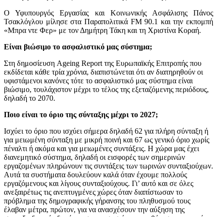
Ο Υφυπουργός Εργασίας και Κοινωνικής Ασφάλισης Πάνος
Τσακλόγλου μίλησε στα Παραπολιτικά FM 90.1 και την εκπομπή
«Μπρα ντε Φερ» με τον Δημήτρη Τάκη και τη Χριστίνα Κοραή.
Είναι βιώσιμο το ασφαλιστικό μας σύστημα;
Στη δημοσίευση Ageing Report της Ευρωπαϊκής Επιτροπής που
εκδίδεται κάθε τρία χρόνια, διαπιστώνεται ότι αν διατηρηθούν οι
υφιστάμενοι κανόνες τότε το ασφαλιστικό μας σύστημα είναι
βιώσιμο, τουλάχιστον μέχρι το τέλος της εξεταζόμενης περιόδους,
δηλαδή το 2070.
Ποιο είναι το όριο της σύνταξης μέχρι το 2027;
Ισχύει το όριο που ισχύει σήμερα δηλαδή 62 για πλήρη σύνταξη ή
για μειωμένη σύνταξη με μικρή ποινή και 67 ως γενικό όριο χωρίς
πέναλτι ή ακόμα και για μειωμένες συντάξεις. Η χώρα μας έχει
διανεμητικό σύστημα, δηλαδή οι εισφορές των σημερινών
εργαζομένων πληρώνουν τις συντάξεις των τωρινών συνταξιούχων.
Αυτά τα συστήματα δουλεύουν καλά όταν έχουμε πολλούς
εργαζόμενους και λίγους συνταξιούχους. Γι’ αυτό και σε όλες
ανεξαιρέτως τις ανεπτυγμένες χώρες όταν διαπίστωσαν το
πρόβλημα της δημογραφικής γήρανσης του πληθυσμού τους
έλαβαν μέτρα, πρώτον, για να ανασχέσουν την αύξηση της