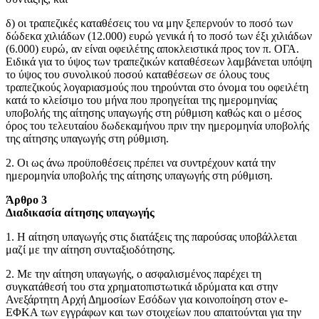
δ) οι τραπεζικές καταθέσεις του να μην ξεπερνούν το ποσό των
δώδεκα χιλιάδων (12.000) ευρώ γενικά ή το ποσό των έξι χιλιάδων
(6.000) ευρώ, αν είναι οφειλέτης αποκλειστικά προς τον π. ΟΓΑ.
Ειδικά για το ύψος των τραπεζικών καταθέσεων λαμβάνεται υπόψη
το ύψος του συνολικού ποσού καταθέσεων σε όλους τους
τραπεζικούς λογαριασμούς που τηρούνται στο όνομα του οφειλέτη
κατά το κλείσιμο του μήνα που προηγείται της ημερομηνίας
υποβολής της αίτησης υπαγωγής στη ρύθμιση καθώς και ο μέσος
όρος του τελευταίου δωδεκαμήνου πριν την ημερομηνία υποβολής
της αίτησης υπαγωγής στη ρύθμιση.
2. Οι ως άνω προϋποθέσεις πρέπει να συντρέχουν κατά την
ημερομηνία υποβολής της αίτησης υπαγωγής στη ρύθμιση.
Άρθρο 3
Διαδικασία αίτησης υπαγωγής
1. Η αίτηση υπαγωγής στις διατάξεις της παρούσας υποβάλλεται
μαζί με την αίτηση συνταξιοδότησης.
2. Με την αίτηση υπαγωγής, ο ασφαλισμένος παρέχει τη
συγκατάθεσή του στα χρηματοπιστωτικά ιδρύματα και στην
Ανεξάρτητη Αρχή Δημοσίων Εσόδων για κοινοποίηση στον e-
ΕΦΚΑ των εγγράφων και των στοιχείων που απαιτούνται για την