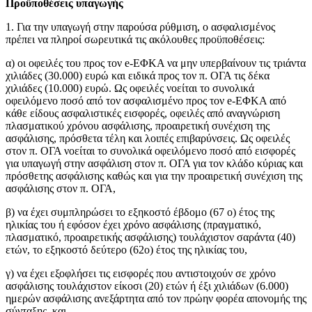
Προϋποθέσεις υπαγωγής
1. Για την υπαγωγή στην παρούσα ρύθμιση, ο ασφαλισμένος
πρέπει να πληροί σωρευτικά τις ακόλουθες προϋποθέσεις:
α) οι οφειλές του προς τον e-ΕΦΚΑ να μην υπερβαίνουν τις τριάντα
χιλιάδες (30.000) ευρώ και ειδικά προς τον π. ΟΓΑ τις δέκα
χιλιάδες (10.000) ευρώ. Ως οφειλές νοείται το συνολικά
οφειλόμενο ποσό από τον ασφαλισμένο προς τον e-ΕΦΚΑ από
κάθε είδους ασφαλιστικές εισφορές, οφειλές από αναγνώριση
πλασματικού χρόνου ασφάλισης, προαιρετική συνέχιση της
ασφάλισης, πρόσθετα τέλη και λοιπές επιβαρύνσεις. Ως οφειλές
στον π. ΟΓΑ νοείται το συνολικά οφειλόμενο ποσό από εισφορές
για υπαγωγή στην ασφάλιση στον π. ΟΓΑ για τον κλάδο κύριας και
πρόσθετης ασφάλισης καθώς και για την προαιρετική συνέχιση της
ασφάλισης στον π. ΟΓΑ,
β) να έχει συμπληρώσει το εξηκοστό έβδομο (67 ο) έτος της
ηλικίας του ή εφόσον έχει χρόνο ασφάλισης (πραγματικό,
πλασματικό, προαιρετικής ασφάλισης) τουλάχιστον σαράντα (40)
ετών, το εξηκοστό δεύτερο (62ο) έτος της ηλικίας του,
γ) να έχει εξοφλήσει τις εισφορές που αντιστοιχούν σε χρόνο
ασφάλισης τουλάχιστον είκοσι (20) ετών ή έξι χιλιάδων (6.000)
ημερών ασφάλισης ανεξάρτητα από τον πρώην φορέα απονομής της
σύνταξης, και