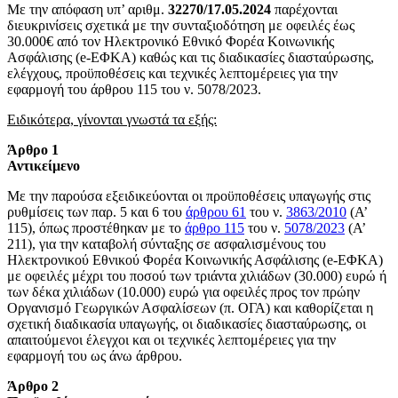
Με την απόφαση υπ’ αριθμ.
32270/17.05.2024
παρέχονται
διευκρινίσεις σχετικά με την συνταξιοδότηση με οφειλές έως
30.000€ από τον Ηλεκτρονικό Εθνικό Φορέα Κοινωνικής
Ασφάλισης (e-ΕΦΚΑ) καθώς και τις διαδικασίες διασταύρωσης,
ελέγχους, προϋποθέσεις και τεχνικές λεπτομέρειες για την
εφαρμογή του άρθρου 115 του ν. 5078/2023.
Ειδικότερα, γίνονται γνωστά τα εξής:
Άρθρο 1
Αντικείμενο
Με την παρούσα εξειδικεύονται οι προϋποθέσεις υπαγωγής στις
ρυθμίσεις των παρ. 5 και 6 του
άρθρου 61
του ν.
3863/2010
(Α’
115), όπως προστέθηκαν με το
άρθρο 115
του ν.
5078/2023
(Α’
211), για την καταβολή σύνταξης σε ασφαλισμένους του
Ηλεκτρονικού Εθνικού Φορέα Κοινωνικής Ασφάλισης (e-ΕΦΚΑ)
με οφειλές μέχρι του ποσού των τριάντα χιλιάδων (30.000) ευρώ ή
των δέκα χιλιάδων (10.000) ευρώ για οφειλές προς τον πρώην
Οργανισμό Γεωργικών Ασφαλίσεων (π. ΟΓΑ) και καθορίζεται η
σχετική διαδικασία υπαγωγής, οι διαδικασίες διασταύρωσης, οι
απαιτούμενοι έλεγχοι και οι τεχνικές λεπτομέρειες για την
εφαρμογή του ως άνω άρθρου.
Άρθρο 2