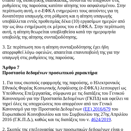
στάδιο της διοικητικής διαδικασίας, δύνανται να υπαχθούν στις
ρυθμίσεις της παρούσας κατόπιν αίτησης του ασφαλισμένου. Στην
περίπτωση αυτή, ο e-ΕΦΚΑ ενημερώνει τους αιτούντες για τη
δυνατότητα υπαγωγής στη ρύθμιση και η αίτηση υπαγωγής
υποβάλλεται εντός προθεσμίας δέκα (10) εργασίμων ημερών από
την ως άνω ενημέρωση εκ μέρους του e-ΕΦΚΑ. Στην περίπτωση
αυτή, η αίτηση θεωρείται υποβληθείσα κατά την ημερομηνία
υποβολής της αίτησης συνταξιοδότησης.
3. Σε περίπτωση που η αίτηση συνταξιοδότησης έχει ήδη
απορριφθεί λόγω οφειλών, απαιτείται επανυποβολή της για την
υπαγωγή στις ρυθμίσεις της παρούσας.
Άρθρο 7
Προστασία δεδομένων προσωπικού χαρακτήρα
1. Για τους σκοπούς εφαρμογής της παρούσης, ο Ηλεκτρονικός
Εθνικός Φορέας Κοινωνικής Ασφάλισης (e-ΕΦΚΑ) λειτουργεί ως
Υπεύθυνος Επεξεργασίας, σύμφωνα με τις διατάξεις του Γενικού
Κανονισμού για την Προστασία Δεδομένων (ΓΚΠΔ) και οφείλει να
τηρεί όλες τις υποχρεώσεις που απορρέουν από τον Γενικό
Κανονισμό για την Προστασία Δεδομένων
(ΕΕ) 2016/679
του
Ευρωπαϊκού Κοινοβουλίου και του Συμβουλίου της 27ης Απριλίου
2016 (Γ.Κ.Π.Δ.), καθώς και τις διατάξεις του ν.
4624/2019
.
2. Σκοπός της επεξεργασίας των προσωπικών δεδομένων είναι ο