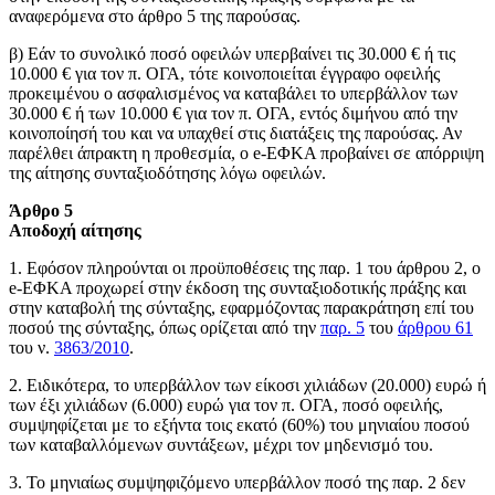
αναφερόμενα στο άρθρο 5 της παρούσας.
β) Εάν το συνολικό ποσό οφειλών υπερβαίνει τις 30.000 € ή τις
10.000 € για τον π. ΟΓΑ, τότε κοινοποιείται έγγραφο οφειλής
προκειμένου ο ασφαλισμένος να καταβάλει το υπερβάλλον των
30.000 € ή των 10.000 € για τον π. ΟΓΑ, εντός διμήνου από την
κοινοποίησή του και να υπαχθεί στις διατάξεις της παρούσας. Αν
παρέλθει άπρακτη η προθεσμία, ο e-ΕΦΚΑ προβαίνει σε απόρριψη
της αίτησης συνταξιοδότησης λόγω οφειλών.
Άρθρο 5
Αποδοχή αίτησης
1. Εφόσον πληρούνται οι προϋποθέσεις της παρ. 1 του άρθρου 2, ο
e-ΕΦΚΑ προχωρεί στην έκδοση της συνταξιοδοτικής πράξης και
στην καταβολή της σύνταξης, εφαρμόζοντας παρακράτηση επί του
ποσού της σύνταξης, όπως ορίζεται από την
παρ. 5
του
άρθρου 61
του ν.
3863/2010
.
2. Ειδικότερα, το υπερβάλλον των είκοσι χιλιάδων (20.000) ευρώ ή
των έξι χιλιάδων (6.000) ευρώ για τον π. ΟΓΑ, ποσό οφειλής,
συμψηφίζεται με το εξήντα τοις εκατό (60%) του μηνιαίου ποσού
των καταβαλλόμενων συντάξεων, μέχρι τον μηδενισμό του.
3. Το μηνιαίως συμψηφιζόμενο υπερβάλλον ποσό της παρ. 2 δεν