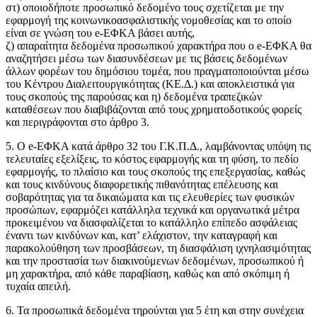
στ) οποιοδήποτε προσωπικό δεδομένο τους σχετίζεται με την
εφαρμογή της κοινωνικοασφαλιστικής νομοθεσίας και το οποίο
είναι σε γνώση του e-ΕΦΚΑ βάσει αυτής,
ζ) απαραίτητα δεδομένα προσωπικού χαρακτήρα που ο e-ΕΦΚΑ θα
αναζητήσει μέσω των διασυνδέσεων με τις βάσεις δεδομένων
άλλων φορέων του δημόσιου τομέα, που πραγματοποιούνται μέσω
του Κέντρου Διαλειτουργικότητας (ΚΕ.Δ.) και αποκλειστικά για
τους σκοπούς της παρούσας και η) δεδομένα τραπεζικών
καταθέσεων που διαβιβάζονται από τους χρηματοδοτικούς φορείς
και περιγράφονται στο άρθρο 3.
5. Ο e-ΕΦΚΑ κατά άρθρο 32 του Γ.Κ.Π.Δ., λαμβάνοντας υπόψη τις
τελευταίες εξελίξεις, το κόστος εφαρμογής και τη φύση, το πεδίο
εφαρμογής, το πλαίσιο και τους σκοπούς της επεξεργασίας, καθώς
και τους κινδύνους διαφορετικής πιθανότητας επέλευσης και
σοβαρότητας για τα δικαιώματα και τις ελευθερίες των φυσικών
προσώπων, εφαρμόζει κατάλληλα τεχνικά και οργανωτικά μέτρα
προκειμένου να διασφαλίζεται το κατάλληλο επίπεδο ασφάλειας
έναντι των κινδύνων και, κατ’ ελάχιστον, την καταγραφή και
παρακολούθηση των προσβάσεων, τη διασφάλιση ιχνηλασιμότητας
και την προστασία των διακινούμενων δεδομένων, προσωπικού ή
μη χαρακτήρα, από κάθε παραβίαση, καθώς και από σκόπιμη ή
τυχαία απειλή.
6. Τα προσωπικά δεδομένα τηρούνται για 5 έτη και στην συνέχεια