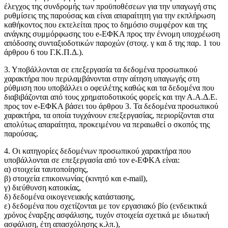
έλεγχος της συνδρομής των προϋποθέσεων για την υπαγωγή στις
ρυθμίσεις της παρούσας και είναι απαραίτητη για την εκπλήρωση
καθήκοντος που εκτελείται προς το δημόσιο συμφέρον και της
ανάγκης συμμόρφωσης του e-ΕΦΚΑ προς την έννομη υποχρέωση
απόδοσης συνταξιοδοτικών παροχών (στοιχ. γ και δ της παρ. 1 του
άρθρου 6 του Γ.Κ.Π.Δ.).
3. Υποβάλλονται σε επεξεργασία τα δεδομένα προσωπικού
χαρακτήρα που περιλαμβάνονται στην αίτηση υπαγωγής στη
ρύθμιση που υποβάλλει ο οφειλέτης καθώς και τα δεδομένα που
διαβιβάζονται από τους χρηματοδοτικούς φορείς και την Α.Α.Δ.Ε.
προς τον e-ΕΦΚΑ βάσει του άρθρου 3. Τα δεδομένα προσωπικού
χαρακτήρα, τα οποία τυγχάνουν επεξεργασίας, περιορίζονται στα
απολύτως απαραίτητα, προκειμένου να περαιωθεί ο σκοπός της
παρούσας.
4. Οι κατηγορίες δεδομένων προσωπικού χαρακτήρα που
υποβάλλονται σε επεξεργασία από τον e-ΕΦΚΑ είναι:
α) στοιχεία ταυτοποίησης,
β) στοιχεία επικοινωνίας (κινητό και e-mail),
γ) διεύθυνση κατοικίας,
δ) δεδομένα οικογενειακής κατάστασης,
ε) δεδομένα που σχετίζονται με τον εργασιακό βίο (ενδεικτικά
χρόνος έναρξης ασφάλισης, τυχόν στοιχεία σχετικά με ιδιωτική
ασφάλιση, έτη απασχόλησης κ.λπ.),