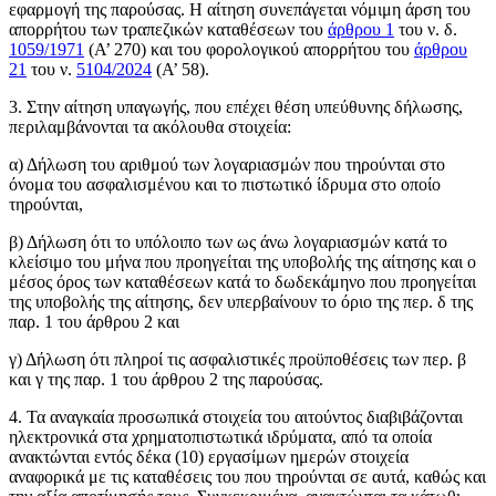
εφαρμογή της παρούσας. Η αίτηση συνεπάγεται νόμιμη άρση του
απορρήτου των τραπεζικών καταθέσεων του
άρθρου 1
του ν. δ.
1059/1971
(Α’ 270) και του φορολογικού απορρήτου του
άρθρου
21
του ν.
5104/2024
(Α’ 58).
3. Στην αίτηση υπαγωγής, που επέχει θέση υπεύθυνης δήλωσης,
περιλαμβάνονται τα ακόλουθα στοιχεία:
α) Δήλωση του αριθμού των λογαριασμών που τηρούνται στο
όνομα του ασφαλισμένου και το πιστωτικό ίδρυμα στο οποίο
τηρούνται,
β) Δήλωση ότι το υπόλοιπο των ως άνω λογαριασμών κατά το
κλείσιμο του μήνα που προηγείται της υποβολής της αίτησης και ο
μέσος όρος των καταθέσεων κατά το δωδεκάμηνο που προηγείται
της υποβολής της αίτησης, δεν υπερβαίνουν το όριο της περ. δ της
παρ. 1 του άρθρου 2 και
γ) Δήλωση ότι πληροί τις ασφαλιστικές προϋποθέσεις των περ. β
και γ της παρ. 1 του άρθρου 2 της παρούσας.
4. Τα αναγκαία προσωπικά στοιχεία του αιτούντος διαβιβάζονται
ηλεκτρονικά στα χρηματοπιστωτικά ιδρύματα, από τα οποία
ανακτώνται εντός δέκα (10) εργασίμων ημερών στοιχεία
αναφορικά με τις καταθέσεις του που τηρούνται σε αυτά, καθώς και