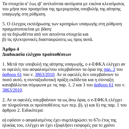
Τα στοιχεία α’ έως ιβ’ αντλούνται αυτόματα με εικόνα κλεισίματος
του μήνα που προηγείται της ημερομηνίας υποβολής της αίτησης
υπαγωγής στη ρύθμιση.
5. Ο έλεγχος εκπλήρωσης των κριτηρίων υπαγωγής στη ρύθμιση
πραγματοποιείται με βάση:
α) τα δηλωθέντα από τον αιτούντα στοιχεία και
β) τις ηλεκτρονικές διασταυρώσεις ως προς αυτά.
Άρθρο 4
Διαδικασία ελέγχου προϋποθέσεων
1. Μετά την υποβολή της αίτησης υπαγωγής, ο e-ΕΦΚΑ ελέγχει αν
οι οφειλές του ασφαλισμένου υπερβαίνουν τα όρια της
παρ. 2
του
άρθρου 61
του ν.
3863/2010
. Αν οι οφειλές δεν υπερβαίνουν το
ποσό αυτό, η συνταξιοδοτική πράξη εκδίδεται και η σύνταξη
καταβάλλεται σύμφωνα με τις παρ. 1, 2 και 3 του
άρθρου 61
του ν.
3863/2010
.
2. Αν οι οφειλές υπερβαίνουν τα ως άνω όρια, ο e-ΕΦΚΑ ελέγχει
αν πληρούνται οι προϋποθέσεις των περ. β), γ) και δ) της παρ. 1 του
άρθρου 2. Ειδικότερα:
α) εφόσον ο ασφαλισμένος έχει συμπληρώσει το 67ο έτος της
ηλικίας του, ελέγχει αν έχει εξοφλήσει εισφορές για το χρόνο