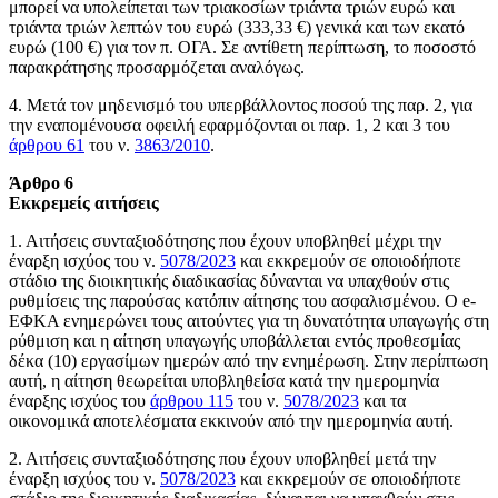
μπορεί να υπολείπεται των τριακοσίων τριάντα τριών ευρώ και
τριάντα τριών λεπτών του ευρώ (333,33 €) γενικά και των εκατό
ευρώ (100 €) για τον π. ΟΓΑ. Σε αντίθετη περίπτωση, το ποσοστό
παρακράτησης προσαρμόζεται αναλόγως.
4. Μετά τον μηδενισμό του υπερβάλλοντος ποσού της παρ. 2, για
την εναπομένουσα οφειλή εφαρμόζονται οι παρ. 1, 2 και 3 του
άρθρου 61
του ν.
3863/2010
.
Άρθρο 6
Εκκρεμείς αιτήσεις
1. Αιτήσεις συνταξιοδότησης που έχουν υποβληθεί μέχρι την
έναρξη ισχύος του ν.
5078/2023
και εκκρεμούν σε οποιοδήποτε
στάδιο της διοικητικής διαδικασίας δύνανται να υπαχθούν στις
ρυθμίσεις της παρούσας κατόπιν αίτησης του ασφαλισμένου. Ο e-
ΕΦΚΑ ενημερώνει τους αιτούντες για τη δυνατότητα υπαγωγής στη
ρύθμιση και η αίτηση υπαγωγής υποβάλλεται εντός προθεσμίας
δέκα (10) εργασίμων ημερών από την ενημέρωση. Στην περίπτωση
αυτή, η αίτηση θεωρείται υποβληθείσα κατά την ημερομηνία
έναρξης ισχύος του
άρθρου 115
του ν.
5078/2023
και τα
οικονομικά αποτελέσματα εκκινούν από την ημερομηνία αυτή.
2. Αιτήσεις συνταξιοδότησης που έχουν υποβληθεί μετά την
έναρξη ισχύος του ν.
5078/2023
και εκκρεμούν σε οποιοδήποτε