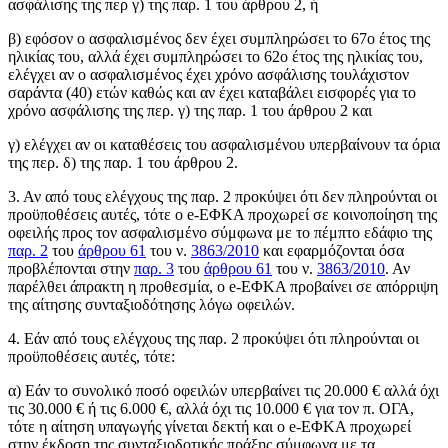
ασφάλισης της περ γ) της παρ. 1 του άρθρου 2, ή
β) εφόσον ο ασφαλισμένος δεν έχει συμπληρώσει το 67ο έτος της
ηλικίας του, αλλά έχει συμπληρώσει το 62ο έτος της ηλικίας του,
ελέγχει αν ο ασφαλισμένος έχει χρόνο ασφάλισης τουλάχιστον
σαράντα (40) ετών καθώς και αν έχει καταβάλει εισφορές για το
χρόνο ασφάλισης της περ. γ) της παρ. 1 του άρθρου 2 και
γ) ελέγχει αν οι καταθέσεις του ασφαλισμένου υπερβαίνουν τα όρια
της περ. δ) της παρ. 1 του άρθρου 2.
3. Αν από τους ελέγχους της παρ. 2 προκύψει ότι δεν πληρούνται οι
προϋποθέσεις αυτές, τότε ο e-ΕΦΚΑ προχωρεί σε κοινοποίηση της
οφειλής προς τον ασφαλισμένο σύμφωνα με το πέμπτο εδάφιο της
παρ. 2
του
άρθρου 61
του ν.
3863/2010
και εφαρμόζονται όσα
προβλέπονται στην
παρ. 3
του
άρθρου 61
του ν.
3863/2010
. Αν
παρέλθει άπρακτη η προθεσμία, ο e-ΕΦΚΑ προβαίνει σε απόρριψη
της αίτησης συνταξιοδότησης λόγω οφειλών.
4. Εάν από τους ελέγχους της παρ. 2 προκύψει ότι πληρούνται οι
προϋποθέσεις αυτές, τότε:
α) Εάν το συνολικό ποσό οφειλών υπερβαίνει τις 20.000 € αλλά όχι
τις 30.000 € ή τις 6.000 €, αλλά όχι τις 10.000 € για τον π. ΟΓΑ,
τότε η αίτηση υπαγωγής γίνεται δεκτή και ο e-ΕΦΚΑ προχωρεί
στην έκδοση της συνταξιοδοτικής πράξης σύμφωνα με τα