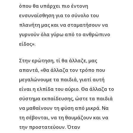
όπου θα υπάρχει πιο έντονη
ενσυναίσθηση για το σύνολο του
πλανήτη μας και να σταματήσουν να
γυρνούν όλα γύρω από το ανθρώπινο
είδος».
Στην ερώτηση, τί θα άλλαζε, μας
απαντά, «θα άλλαζα τον τρόπο που
μεγαλώνουμε τα παιδιά, γιατί αυτή
είναι η ελπίδα του αύριο. Θα άλλαζα το
σύστημα εκπαίδευσης, ώστε τα παιδιά
να μαθαίνουν τη φύση από μικρά. Να
τη σέβονται, να τη θαυμάζουν και να
την προστατεύουν. Όταν