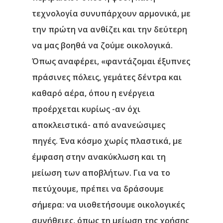
τεχνολογία συνυπάρχουν αρμονικά, με
την πρώτη να ανθίζει και την δεύτερη
να μας βοηθά να ζούμε οικολογικά.
Όπως αναφέρει, «φαντάζομαι έξυπνες
πράσινες πόλεις, γεμάτες δέντρα και
καθαρό αέρα, όπου η ενέργεια
προέρχεται κυρίως -αν όχι
αποκλειστικά- από ανανεώσιμες
πηγές. Ένα κόσμο χωρίς πλαστικά, με
Αρχική
έμφαση στην ανακύκλωση και τη
μείωση των αποβλήτων. Για να το
Υπηρεσίες
πετύχουμε, πρέπει να δράσουμε
σήμερα: να υιοθετήσουμε οικολογικές
Νέα
συνήθειες, όπως τη μείωση της χρήσης