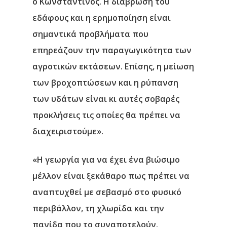
ο Κωνσταντίνος. Η διάβρωση του
εδάφους και η ερημοποίηση είναι
σημαντικά προβλήματα που
επηρεάζουν την παραγωγικότητα των
αγροτικών εκτάσεων. Επίσης, η μείωση
των βροχοπτώσεων και η ρύπανση
των υδάτων είναι κι αυτές σοβαρές
προκλήσεις τις οποίες θα πρέπει να
διαχειριστούμε».
«Η γεωργία για να έχει ένα βιώσιμο
μέλλον είναι ξεκάθαρο πως πρέπει να
αναπτυχθεί με σεβασμό στο φυσικό
περιβάλλον, τη χλωρίδα και την
πανίδα που το συναποτελούν.