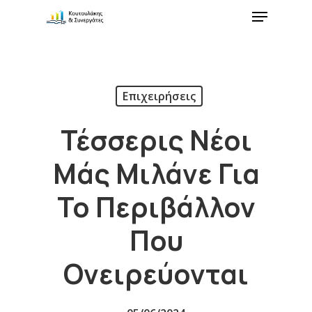
Επιχειρήσεις
Τέσσερις Νέοι
Μάς Μιλάνε Για
Το Περιβάλλον
Που
Ονειρεύονται