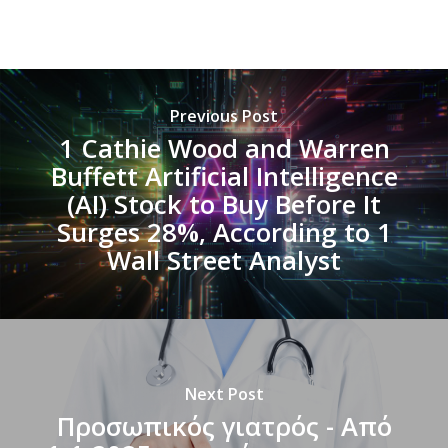
Previous Post
1 Cathie Wood and Warren
Buffett Artificial Intelligence
(AI) Stock to Buy Before It
Surges 28%, According to 1
Wall Street Analyst
Next Post
Προσωπικός γιατρός - Από