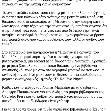
ταξίδεψαν ως την Ανάφη για να διαβαστούν.
Το πνευματώδες οπλοστάσιο είναι γεμάτο με βιβλία σε διάφορες
γλώσσες που κάνουν κρότο ανάλογο της βουτιάς από ψηλά, στη
θάλασσα και στο καλοκαίρι, στη Μεσόγειο, στην ποίηση και την
λογοτεχνία, στην τέχνη και την αρχιτεκτονική, παρά το γεγονός ότι
στην πλειοψηφία τους – είτε νέα, είτε από δεύτερο χέρι- είναι
συνήθως συνειδητά “τσέπης” ώστε να μην περιμένουν να βρουν
ένα τραπέζι σαλονιού για να μοστραριστούν αλλα να διαβαστούν
επί-τόπου.
Στο εσωτερικό του παντρεύονται η “Παναγιά η Γοργόνα” του
Μυριβήλη, μερικά παραταγμένα στον τοίχο χρωματιστά
βατραχοπέδιλα, μια second hand έκδοση των Ναυτικών Χρονικών
με μερικά βότσαλα και μια μάσκα θαλάσσης, ένα βιβλίο για
ναυτικούς κόμπους με στυλάτα κεραμικά μπουκάλια που δεν θα
κινδυνέψουν ποτέ να μολύνουν τη θάλασσα, μια κουλούρα και
μερικές φωτογραφικές μηχανές “Το Χαμένο Νησί”.
Kαθώς και το τεύχος του Νοmas Magazine με τα σχέδια του
Δημήτρη Παπαϊωάννου για την Ανάφη, τα μικρά βιβλιαράκια της
Cycladic Press και το επιβλητικό τραπέζι από μάρμαρο που μας
υπενθυμίζει ότι ο Θεόδωρος είναι γλύπτης.
Για το τέλος να πούμε ότι τι νέο νησιώτικο βιβλιοπωλείο έχει ήδη