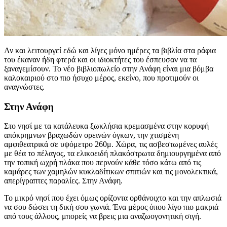
Αν και λειτουργεί εδώ και λίγες μόνο ημέρες τα βιβλία στα ράφια
του έκαναν ήδη φτερά και οι ιδιοκτήτες του έσπευσαν να τα
ξαναγεμίσουν. To νέο βιβλιοπωλείο στην Ανάφη είναι μια βόμβα
καλοκαιριού στο πιο ήσυχο μέρος, εκείνο, που προτιμούν οι
αναγνώστες.
Στην Ανάφη
Στο νησί με τα κατάλευκα ξωκλήσια κρεμασμένα στην κορυφή
απόκρημνων βραχωδών ορεινών όγκων, την χτισμένη
αμφιθεατρικά σε υψόμετρο 260μ. Χώρα, τις ασβεστωμένες αυλές
με θέα το πέλαγος, τα ελικοειδή πλακόστρωτα δημιουργημένα από
την τοπική ωχρή πλάκα που περνούν κάθε τόσο κάτω από τις
καμάρες των χαμηλών κυκλαδίτικων σπιτιών και τις μονολεκτικά,
απερίγραπτες παραλίες. Στην Ανάφη.
Το μικρό νησί που έχει όμως ορίζοντα ορθάνοιχτο και την απλωσιά
να σου δώσει τη δική σου γωνιά. Ένα μέρος όπου λίγο πιο μακριά
από τους άλλους, μπορείς να βρεις μια αναζωογονητική σιγή.