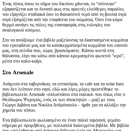
Ένας τόπος όπου το σήμα του δικτύου χάνεται, το “σύννεφο”
εξαφανίζεται και το δυνατό φως στις αρκετές ελεύθερες παραλίες
του εξαγνίζει σταδιακά όσο το θαλασσινό νερό από τη βουτιά σιγά
σιγά εξατμίζεται από την επιφάνεια του σώματος. Όσο ένα κύμα
θερμό ανοίγει τις πύλες της επαναφοράς στις ευλογίες του
αναλογικού κόσμου.
Στο να ανοίξουμε ένα βιβλίο μαζεύοντας τα διασπασμένα κομμάτια
του εγκεφάλου μας και τα κατακερματισμένα κομμάτια του εαυτού
μας, στη σελίδα που, τώρα, βρισκόμαστε. Κάπου κοντά στη
θάλασσα, λίγο πιο κάτω από κάποιο κρεμασμένο φωτεινό “ιερό”,
μέσα στο καλο-καίρι.
Στο Arsenale
Ανάμεσα στα ταβερνάκια, τα εστιατόρια, τα cafe και τα wine bars
που δεν λείπουν στο νησί, εδώ και λίγες μέρες προστέθηκε το
βιβλιοπωλείο Arsenale -οπλοστάσιο στα ιταλικά- που όπως είπε ο
Θεόδωρος Ψυχογιός, ενός εκ των ιδιοκτητών – μαζί με τους
Γιώργο Διβάνη και Νικόλα Ανδρόπουλο – ήρθε για να αλλάξει την
χημεία του τόπου.
Ένα βιβλιοπωλείο φωλιασμένο σε έναν παλιό ταρσανά, γεμάτο
σήμερα με προμήθειες, με πολλαπλά διαλεγμένα βιβλία. Με βιβλία
που επιλέχθηκαν από διάφορα βιβλιοπωλεία της Μεσογείου και