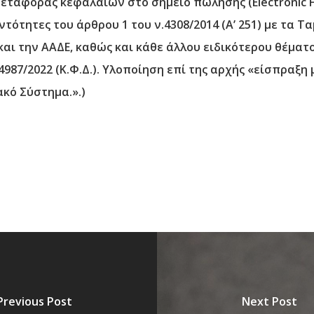
αφοράς κεφαλαίων στο σημείο πώλησης (Electronic Fund
ντότητες του άρθρου 1 του ν.4308/2014 (Α’ 251) με τα Τ
ι την ΑΑΔΕ, καθώς και κάθε άλλου ειδικότερου θέματ
4987/2022 (Κ.Φ.Δ.). Υλοποίηση επί της αρχής «είσπραξ
κό Σύστημα.».)
Previous Post
Next Post