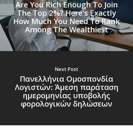
Are You Rich Enough To Join
The Top 2%? Here's Exactly
How Much You Need To Rank
Among The Wealthiest
Next Post
Πανελλήνια Ομοσπονδία
Λογιστών: Άμεση παράταση
ημερομηνίας υποβολής
φορολογικών δηλώσεων