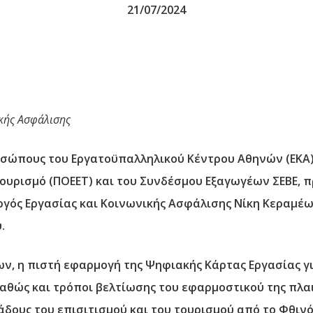
21/07/2024
ικής Ασφάλισης
οσώπους του Εργατοϋπαλληλικού Κέντρου Αθηνών (
ΕΚΑ
ουρισμό (
ΠΟΕΕΤ
) και του Συνδέσμου Εξαγωγέων
ΣΕΒΕ
, 
γός Εργασίας και Κοινωνικής Ασφάλισης Νίκη Κεραμέ
.
ων, η πιστή
εφαρμογή της Ψηφιακής Κάρτας Εργασίας
γ
θώς και τρόποι βελτίωσης του εφαρμοστικού της πλαισ
λάδους του επισιτισμού και του τουρισμού από το Φθιν