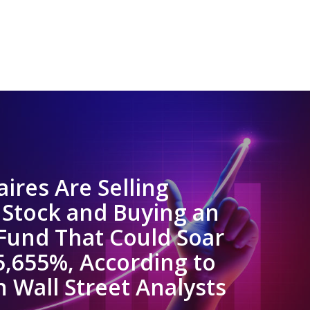
aires Are Selling
 Stock and Buying an
Fund That Could Soar
5,655%, According to
n Wall Street Analysts