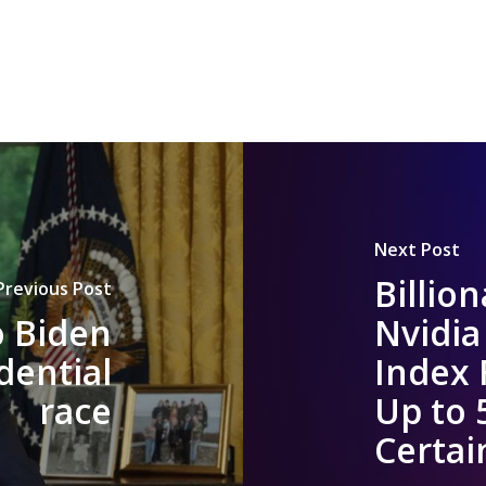
Next Post
Billion
Previous Post
o Biden
Nvidia
dential
Index 
race
Up to 
Certai