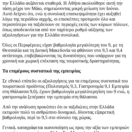
την Ελλάδα αυξάνεται σταθερά. Η Αθήνα ακολούθησε αυτή την
τάση μέχρι τον Μάιο, σημειώνοντας μικρή μείωση τον Ιούνιο.
Αυτό δείχνει ότι, ενώ η συνολική επισκεψιμότητα έχει αυξηθεί
λόγω της περιόδου αιχμής, οι επισκέπτες προτιμούν όλο και
περισσότερο να ταξιδεύουν σε περιοχές εκτός των κύριων πόλεων,
όπως αποδεικνύεται από τον ταχύτερο ρυθμό αύξησης των
αξιολογήσεων για την Ελλάδα συνολικά.
Όλες οι Περιφέρειες είχαν βαθμολογία μεγαλύτερη του 9, με τη
Θεσσαλία και τη Δυτική Μακεδονία να φθάνουν στο 9,5 και 9,4
αντίστοιχα, επιβεβαιώνοντας τις δυνατότητες που υπάρχουν για τη
χρονική και χωρική επέκταση της τουριστικής δραστηριότητας.
Τα επιμέρους συστατικά της εμπειρίας
Σε εθνικό επίπεδο οι αξιολογήσεις για τα επιμέρους συστατικά του
τουριστικού προϊόντος (Πολιτισμός 9,3, Γαστρονομία 9,1 Εμπειρία
στη Θάλασσα 9,0), έχουν βαθμολογία μεγαλύτερη/ίση του 9 ενώ, η
γαστρονομία ξεπέρασε την εμπειρία στη θάλασσα.
Από την ανάλυση προκύπτει ότι οι ταξιδιώτες στην Ελλάδα
εκτιμούν πολύ το ανθρώπινο δυναμικό, δίνοντας εξαιρετική
βαθμολογία, περί το 9,5 στο σύνολο της χώρας.
Γενικά, καταγράφεται ικανοποίηση ως προς την αξία των εμπειριών