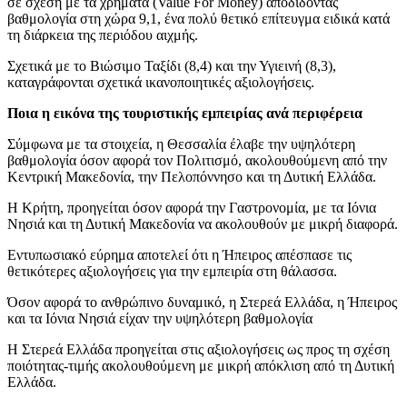
σε σχέση με τα χρήματα (Value For Money) αποδίδοντας
βαθμολογία στη χώρα 9,1, ένα πολύ θετικό επίτευγμα ειδικά κατά
τη διάρκεια της περιόδου αιχμής.
Σχετικά με το Βιώσιμο Ταξίδι (8,4) και την Υγιεινή (8,3),
καταγράφονται σχετικά ικανοποιητικές αξιολογήσεις.
Ποια η εικόνα της τουριστικής εμπειρίας ανά περιφέρεια
Σύμφωνα με τα στοιχεία, η Θεσσαλία έλαβε την υψηλότερη
βαθμολογία όσον αφορά τον Πολιτισμό, ακολουθούμενη από την
Κεντρική Μακεδονία, την Πελοπόννησο και τη Δυτική Ελλάδα.
Η Κρήτη, προηγείται όσον αφορά την Γαστρονομία, με τα Ιόνια
Νησιά και τη Δυτική Μακεδονία να ακολουθούν με μικρή διαφορά.
Εντυπωσιακό εύρημα αποτελεί ότι η Ήπειρος απέσπασε τις
θετικότερες αξιολογήσεις για την εμπειρία στη θάλασσα.
Όσον αφορά το ανθρώπινο δυναμικό, η Στερεά Ελλάδα, η Ήπειρος
και τα Ιόνια Νησιά είχαν την υψηλότερη βαθμολογία
Η Στερεά Ελλάδα προηγείται στις αξιολογήσεις ως προς τη σχέση
ποιότητας-τιμής ακολουθούμενη με μικρή απόκλιση από τη Δυτική
Ελλάδα.