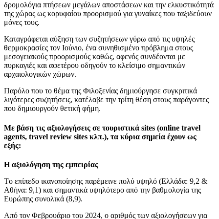
δρομολόγια πτήσεων μεγάλων αποστάσεων και την ελκυστικότητά
της χώρας ως κορυφαίου προορισμού για γυναίκες που ταξιδεύουν
μόνες τους.
Καταγράφεται αύξηση των συζητήσεων γύρω από τις υψηλές
θερμοκρασίες τον Ιούνιο, ένα συνηθισμένο πρόβλημα στους
μεσογειακούς προορισμούς καθώς, αφενός συνδέονται με
πυρκαγιές και αφετέρου οδηγούν το κλείσιμο σημαντικών
αρχαιολογικών χώρων.
Παρόλο που το θέμα της Φιλοξενίας δημιούργησε συγκριτικά
λιγότερες συζητήσεις, κατέλαβε την τρίτη θέση στους παράγοντες
που δημιουργούν θετική φήμη.
Με βάση τις αξιολογήσεις σε τουριστικά sites (online travel
agents, travel review sites κλπ.), τα κύρια σημεία έχουν ως
εξής:
Η αξιολόγηση της εμπειρίας
Tο επίπεδο ικανοποίησης παρέμεινε πολύ υψηλό (Ελλάδα: 9,2 &
Αθήνα: 9,1) και σημαντικά υψηλότερο από την βαθμολογία της
Ευρώπης συνολικά (8,9).
Από τον Φεβρουάριο του 2024, ο αριθμός των αξιολογήσεων για