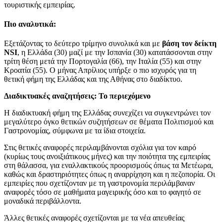
τουριστικής εμπειρίας.
Πιο αναλυτικά:
Εξετάζοντας το δεύτερο τρίμηνο συνολικά και με
βάση τον δείκτη
NSI
, η Ελλάδα (30) μαζί με την Ισπανία (30) κατατάσσονται στην
τρίτη θέση μετά την Πορτογαλία (66), την Ιταλία (55) και στην
Κροατία (55). O μήνας Απρίλιος υπήρξε ο πιο ισχυρός για τη
θετική φήμη της Ελλάδας και της Αθήνας στο διαδίκτυο.
Διαδικτυακές αναζητήσεις: Το περιεχόμενο
Η διαδικτυακή φήμη της Ελλάδας συνεχίζει να συγκεντρώνει τον
μεγαλύτερο όγκο θετικών συζητήσεων σε θέματα Πολιτισμού και
Γαστρονομίας, σύμφωνα με τα ίδια στοιχεία.
Στις θετικές αναφορές περιλαμβάνονται σχόλια για τον καιρό
(κυρίως τους ανοιξιάτικους μήνες) και την ποιότητα της εμπειρίας
στη θάλασσα, για εναλλακτικούς προορισμούς όπως τα Μετέωρα,
καθώς και δραστηριότητες όπως η αναρρίχηση και η πεζοπορία. Οι
εμπειρίες που σχετίζονταν με τη γαστρονομία περιλάμβαναν
αναφορές τόσο σε μαθήματα μαγειρικής όσο και το φαγητό σε
μοναδικά περιβάλλοντα.
Άλλες θετικές αναφορές σχετίζονται με τα νέα απευθείας