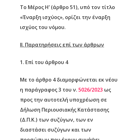
Το Μέρος Η’ (άρθρο 51)
, υπό τον τίτλο
«Έναρξη ισχύος», ορίζει την έναρξη
ισχύος του νόμου.
II. Παρατηρήσεις επί των άρθρων
1. Επί του άρθρου 4
Με το άρθρο 4 διαμορφώνεται εκ νέου
η παράγραφος 3 του ν.
5026/2023
ως
προς την αυτοτελή υποχρέωση σε
Δήλωση Περιουσιακής Κατάστασης
(Δ.Π.Κ.) των συζύγων, των εν
διαστάσει συζύγων και των
προσώπων που έχουν συνάψει