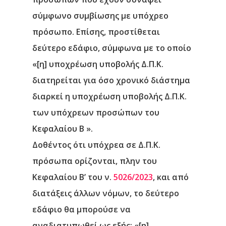
σύμφωνο συμβίωσης με υπόχρεο
πρόσωπο. Επίσης, προστίθεται
δεύτερο εδάφιο, σύμφωνα με το οποίο
«[η] υποχρέωση υποβολής Δ.Π.Κ.
διατηρείται για όσο χρονικό διάστημα
διαρκεί η υποχρέωση υποβολής Δ.Π.Κ.
των υπόχρεων προσώπων του
Κεφαλαίου Β ».
Δοθέντος ότι υπόχρεα σε Δ.Π.Κ.
πρόσωπα ορίζονται, πλην του
Κεφαλαίου Β’ του ν.
5026/2023
, και από
διατάξεις άλλων νόμων, το δεύτερο
εδάφιο θα μπορούσε να
αναδιατυπωθεί ως εξής: «[η]