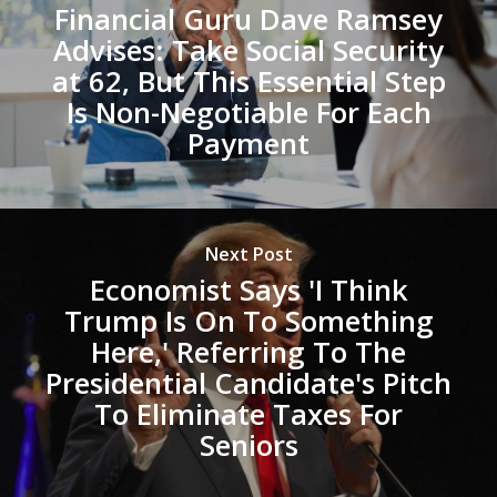
Financial Guru Dave Ramsey
Advises: Take Social Security
at 62, But This Essential Step
Is Non-Negotiable For Each
Payment
Next Post
Economist Says 'I Think
Trump Is On To Something
Here,' Referring To The
Presidential Candidate's Pitch
To Eliminate Taxes For
Seniors