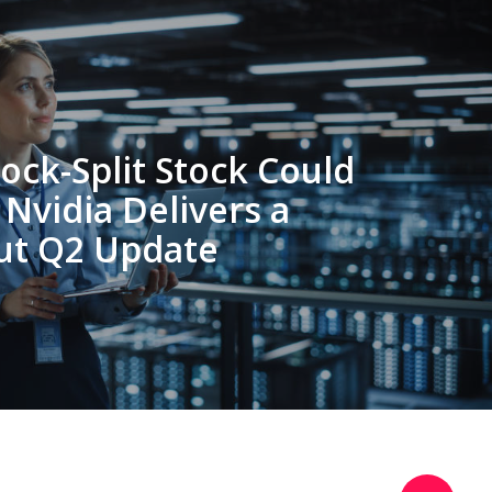
tock-Split Stock Could
 Nvidia Delivers a
ut Q2 Update