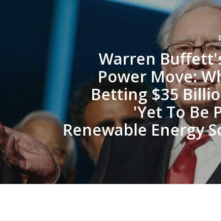
Warren Buffett'
Power Move: Wh
Betting $35 Billi
'Yet To Be 
Renewable Energy S