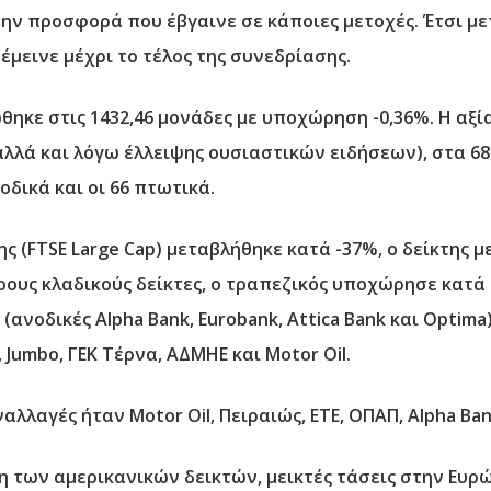
ν προσφορά που έβγαινε σε κάποιες μετοχές. Έτσι μετ
έμεινε μέχρι το τέλος της συνεδρίασης.
ώθηκε στις 1432,46 μονάδες με υποχώρηση -0,36%. Η αξ
λλά και λόγω έλλειψης ουσιαστικών ειδήσεων), στα 68 
δικά και οι 66 πτωτικά.
ς (FTSE Large Cap) μεταβλήθηκε κατά -37%, ο δείκτης 
έρους κλαδικούς δείκτες, ο τραπεζικός υποχώρησε κατά
ανοδικές Alpha Bank, Εurobank, Attica Bank και Optima)
 Jumbo, ΓΕΚ Τέρνα, ΑΔΜΗΕ και Motor Oil.
ναλλαγές ήταν Motor Oil, Πειραιώς, ΕΤΕ, ΟΠΑΠ, Alpha B
η των αμερικανικών δεικτών, μεικτές τάσεις στην Ευρ