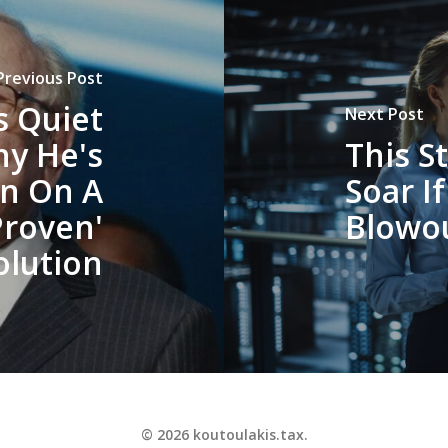
Previous Post
s Quiet
Next Post
y He's
This S
on On A
Soar If
Proven'
Blowo
olution
© 2026 koutoulakis.tax.