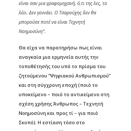
είναι σαν μια γραφομηχανή, ό,τι της λες, το
λέει. Δεν γεννάει. Ο Τσαρούχης δεν θα
μπορούσε ποτέ να είναι Τεχνητή
Νοημοσύνη”
.
Θα είχα να παρατηρήσω πως
είναι
αναγκαία μια ερμηνεία αυτής την
Αρχική
τοποθέτησής του υπό το πρίσμα του
ζητούμενου “Ψηφιακού Ανθρωπισμού”
Υπηρεσίες
και στη σύγχρονη εποχή
(ποιό το
υποκείμενο – ποιό το αντικείμενο στη
Νέα
σχέση χρήσης Άνθρωπος – Τεχνητή
Επικοινωνία
Νοημοσύνη και προς τί – για ποιό
Σκοπό). Η εστίαση τόσο στο