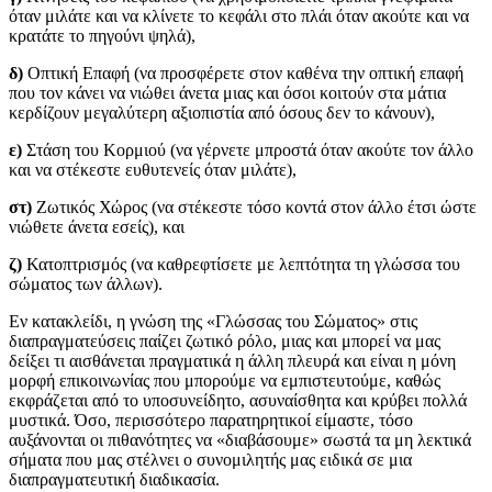
όταν μιλάτε και να κλίνετε το κεφάλι στο πλάι όταν ακούτε και να
κρατάτε το πηγούνι ψηλά),
δ)
Οπτική Επαφή (να προσφέρετε στον καθένα την οπτική επαφή
που τον κάνει να νιώθει άνετα μιας και όσοι κοιτούν στα μάτια
κερδίζουν μεγαλύτερη αξιοπιστία από όσους δεν το κάνουν),
ε)
Στάση του Κορμιού (να γέρνετε μπροστά όταν ακούτε τον άλλο
και να στέκεστε ευθυτενείς όταν μιλάτε),
στ)
Ζωτικός Χώρος (να στέκεστε τόσο κοντά στον άλλο έτσι ώστε
νιώθετε άνετα εσείς), και
ζ)
Κατοπτρισμός (να καθρεφτίσετε με λεπτότητα τη γλώσσα του
σώματος των άλλων).
Εν κατακλείδι, η γνώση της «Γλώσσας του Σώματος» στις
διαπραγματεύσεις παίζει ζωτικό ρόλο, μιας και μπορεί να μας
δείξει τι αισθάνεται πραγματικά η άλλη πλευρά και είναι η μόνη
μορφή επικοινωνίας που μπορούμε να εμπιστευτούμε, καθώς
εκφράζεται από το υποσυνείδητο, ασυναίσθητα και κρύβει πολλά
μυστικά. Όσο, περισσότερο παρατηρητικοί είμαστε, τόσο
αυξάνονται οι πιθανότητες να «διαβάσουμε» σωστά τα μη λεκτικά
σήματα που μας στέλνει ο συνομιλητής μας ειδικά σε μια
διαπραγματευτική διαδικασία.