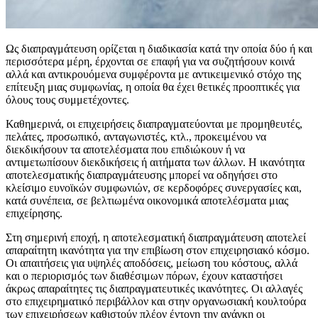
Ως διαπραγμάτευση ορίζεται η διαδικασία κατά την οποία δύο ή και
περισσότερα μέρη, έρχονται σε επαφή για να συζητήσουν κοινά
αλλά και αντικρουόμενα συμφέροντα με αντικειμενικό στόχο της
επίτευξη μιας συμφωνίας, η οποία θα έχει θετικές προοπτικές για
όλους τους συμμετέχοντες.
Καθημερινά, οι επιχειρήσεις διαπραγματεύονται με προμηθευτές,
πελάτες, προσωπικό, ανταγωνιστές, κτλ., προκειμένου να
διεκδικήσουν τα αποτελέσματα που επιδιώκουν ή να
αντιμετωπίσουν διεκδικήσεις ή αιτήματα των άλλων. Η ικανότητα
αποτελεσματικής διαπραγμάτευσης μπορεί να οδηγήσει στο
κλείσιμο ευνοϊκών συμφωνιών, σε κερδοφόρες συνεργασίες και,
κατά συνέπεια, σε βελτιωμένα οικονομικά αποτελέσματα μιας
επιχείρησης.
Στη σημερινή εποχή, η αποτελεσματική διαπραγμάτευση αποτελεί
απαραίτητη ικανότητα για την επιβίωση στον επιχειρησιακό κόσμο.
Οι απαιτήσεις για υψηλές αποδόσεις, μείωση του κόστους, αλλά
και ο περιορισμός των διαθέσιμων πόρων, έχουν καταστήσει
άκρως απαραίτητες τις διαπραγματευτικές ικανότητες. Οι αλλαγές
στο επιχειρηματικό περιβάλλον και στην οργανωσιακή κουλτούρα
των επιχειρήσεων καθιστούν πλέον έντονη την ανάγκη οι