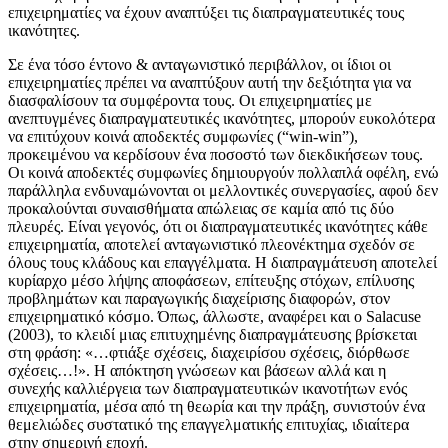
επιχειρηματίες να έχουν αναπτύξει τις διαπραγματευτικές τους
ικανότητες.
Σε ένα τόσο έντονο & ανταγωνιστικό περιβάλλον, οι ίδιοι οι
επιχειρηματίες πρέπει να αναπτύξουν αυτή την δεξιότητα για να
διασφαλίσουν τα συμφέροντα τους. Οι επιχειρηματίες με
ανεπτυγμένες διαπραγματευτικές ικανότητες, μπορούν ευκολότερα
να επιτύχουν κοινά αποδεκτές συμφωνίες (“win-win”),
προκειμένου να κερδίσουν ένα ποσοστό των διεκδικήσεων τους.
Οι κοινά αποδεκτές συμφωνίες δημιουργούν πολλαπλά οφέλη, ενώ
παράλληλα ενδυναμώνονται οι μελλοντικές συνεργασίες, αφού δεν
προκαλούνται συναισθήματα απώλειας σε καμία από τις δύο
πλευρές. Είναι γεγονός, ότι οι διαπραγματευτικές ικανότητες κάθε
επιχειρηματία, αποτελεί ανταγωνιστικό πλεονέκτημα σχεδόν σε
όλους τους κλάδους και επαγγέλματα. Η διαπραγμάτευση αποτελεί
κυρίαρχο μέσο λήψης αποφάσεων, επίτευξης στόχων, επίλυσης
προβλημάτων και παραγωγικής διαχείρισης διαφορών, στον
επιχειρηματικό κόσμο. Όπως, άλλωστε, αναφέρει και ο Salacuse
(2003), το κλειδί μιας επιτυχημένης διαπραγμάτευσης βρίσκεται
στη φράση: «…φτιάξε σχέσεις, διαχειρίσου σχέσεις, διόρθωσε
σχέσεις…!». Η απόκτηση γνώσεων και βάσεων αλλά και η
συνεχής καλλιέργεια των διαπραγματευτικών ικανοτήτων ενός
επιχειρηματία, μέσα από τη θεωρία και την πράξη, συνιστούν ένα
θεμελιώδες συστατικό της επαγγελματικής επιτυχίας, ιδιαίτερα
στην σημερινή εποχή.