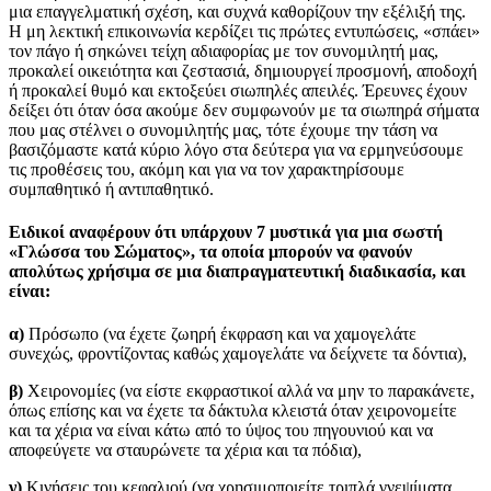
μια επαγγελματική σχέση, και συχνά καθορίζουν την εξέλιξή της.
Η μη λεκτική επικοινωνία κερδίζει τις πρώτες εντυπώσεις, «σπάει»
τον πάγο ή σηκώνει τείχη αδιαφορίας με τον συνομιλητή μας,
προκαλεί οικειότητα και ζεστασιά, δημιουργεί προσμονή, αποδοχή
ή προκαλεί θυμό και εκτοξεύει σιωπηλές απειλές. Έρευνες έχουν
δείξει ότι όταν όσα ακούμε δεν συμφωνούν με τα σιωπηρά σήματα
που μας στέλνει ο συνομιλητής μας, τότε έχουμε την τάση να
βασιζόμαστε κατά κύριο λόγο στα δεύτερα για να ερμηνεύσουμε
τις προθέσεις του, ακόμη και για να τον χαρακτηρίσουμε
συμπαθητικό ή αντιπαθητικό.
Ειδικοί αναφέρουν ότι υπάρχουν 7 μυστικά για μια σωστή
«Γλώσσα του Σώματος», τα οποία μπορούν να φανούν
απολύτως χρήσιμα σε μια διαπραγματευτική διαδικασία, και
είναι:
α)
Πρόσωπο (να έχετε ζωηρή έκφραση και να χαμογελάτε
συνεχώς, φροντίζοντας καθώς χαμογελάτε να δείχνετε τα δόντια),
β)
Χειρονομίες (να είστε εκφραστικοί αλλά να μην το παρακάνετε,
όπως επίσης και να έχετε τα δάκτυλα κλειστά όταν χειρονομείτε
και τα χέρια να είναι κάτω από το ύψος του πηγουνιού και να
αποφεύγετε να σταυρώνετε τα χέρια και τα πόδια),
γ)
Κινήσεις του κεφαλιού (να χρησιμοποιείτε τριπλά γνεψίματα