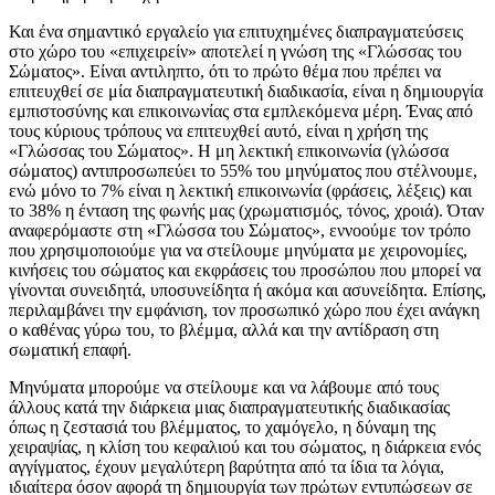
Και ένα σημαντικό εργαλείο για επιτυχημένες διαπραγματεύσεις
στo χώρο του «επιχειρείν» αποτελεί η γνώση της «Γλώσσας του
Σώματος». Είναι αντιληπτο, ότι το πρώτο θέμα που πρέπει να
επιτευχθεί σε μία διαπραγματευτική διαδικασία, είναι η δημιουργία
εμπιστοσύνης και επικοινωνίας στα εμπλεκόμενα μέρη. Ένας από
τους κύριους τρόπους να επιτευχθεί αυτό, είναι η χρήση της
«Γλώσσας του Σώματος». Η μη λεκτική επικοινωνία (γλώσσα
σώματος) αντιπροσωπεύει το 55% του μηνύματος που στέλνουμε,
ενώ μόνο το 7% είναι η λεκτική επικοινωνία (φράσεις, λέξεις) και
το 38% η ένταση της φωνής μας (χρωματισμός, τόνος, χροιά). Όταν
αναφερόμαστε στη «Γλώσσα του Σώματος», εννοούμε τον τρόπο
που χρησιμοποιούμε για να στείλουμε μηνύματα με χειρονομίες,
κινήσεις του σώματος και εκφράσεις του προσώπου που μπορεί να
γίνονται συνειδητά, υποσυνείδητα ή ακόμα και ασυνείδητα. Επίσης,
περιλαμβάνει την εμφάνιση, τον προσωπικό χώρο που έχει ανάγκη
ο καθένας γύρω του, το βλέμμα, αλλά και την αντίδραση στη
σωματική επαφή.
Μηνύματα μπορούμε να στείλουμε και να λάβουμε από τους
άλλους κατά την διάρκεια μιας διαπραγματευτικής διαδικασίας
όπως η ζεστασιά του βλέμματος, το χαμόγελο, η δύναμη της
χειραψίας, η κλίση του κεφαλιού και του σώματος, η διάρκεια ενός
αγγίγματος, έχουν μεγαλύτερη βαρύτητα από τα ίδια τα λόγια,
ιδιαίτερα όσον αφορά τη δημιουργία των πρώτων εντυπώσεων σε