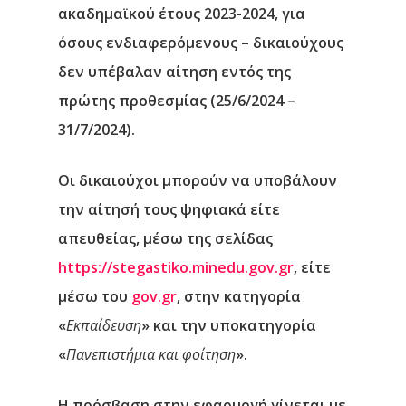
ακαδημαϊκού έτους 2023-2024, για
όσους ενδιαφερόμενους – δικαιούχους
δεν υπέβαλαν αίτηση εντός της
πρώτης προθεσμίας (25/6/2024 –
31/7/2024).
Οι δικαιούχοι μπορούν να υποβάλουν
την αίτησή τους ψηφιακά είτε
απευθείας, μέσω της σελίδας
Αρχική
https://stegastiko.minedu.gov.gr
, είτε
Υπηρεσίες
μέσω του
gov.gr
, στην κατηγορία
«
Εκπαίδευση
» και την υποκατηγορία
Νέα
«
Πανεπιστήμια και φοίτηση
».
Επικοινωνία
Η πρόσβαση στην εφαρμογή γίνεται με