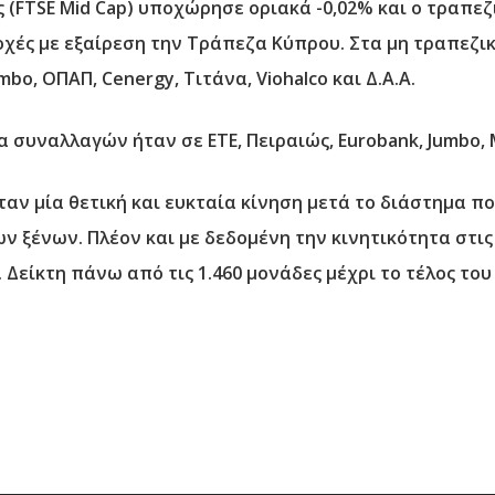
(FTSE Mid Cap) υποχώρησε οριακά -0,02% και ο τραπεζι
οχές με εξαίρεση την Τράπεζα Κύπρου. Στα μη τραπεζικά
bo, ΟΠΑΠ, Cenergy, Τιτάνα, Viohalco και Δ.Α.Α.
α συναλλαγών ήταν σε ΕΤΕ, Πειραιώς, Εurobank, Jumbo, 
αν μία θετική και ευκταία κίνηση μετά το διάστημα πο
ν ξένων. Πλέον και με δεδομένη την κινητικότητα στις
. Δείκτη πάνω από τις 1.460 μονάδες μέχρι το τέλος του