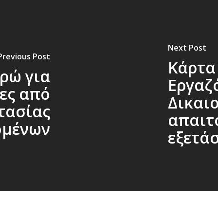
Next Post
Previous Post
Κάρτα
υρώ για
Εργαζ
τες από
Δικαι
τασίας
απαιτ
ομένων
εξετάσ