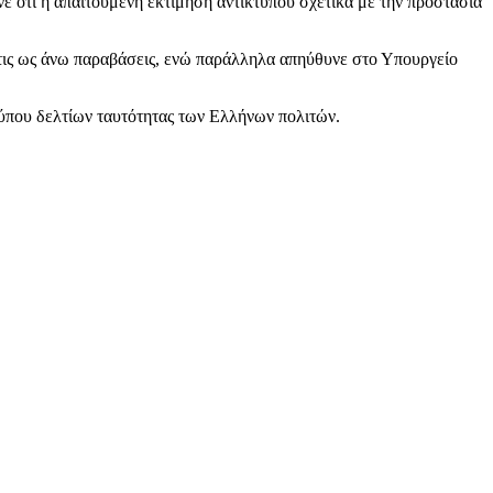
 ότι η απαιτούμενη εκτίμηση αντικτύπου σχετικά με την προστασία
 τις ως άνω παραβάσεις, ενώ παράλληλα απηύθυνε στο Υπουργείο
τύπου δελτίων ταυτότητας των Ελλήνων πολιτών.