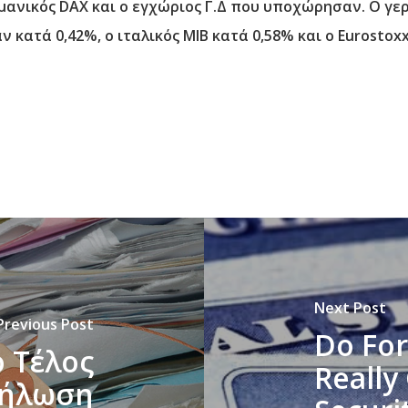
ρμανικός DAX και ο εγχώριος Γ.Δ που υποχώρησαν. Ο 
 κατά 0,42%, ο ιταλικός MIB κατά 0,58% και ο Eurostoxx
Next Post
Previous Post
Do For
 Τέλος
Really 
δήλωση