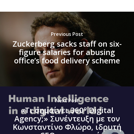
Previous Post
Zuckerberg sacks staff on six-
figure salaries for abusing
office’s food delivery scheme
Next Post
«​Τι σημαίνει 360º Digital
Agency;» Συνέντευξη με τον
Κωνσταντίνο Φλώρο, ιδρυτή