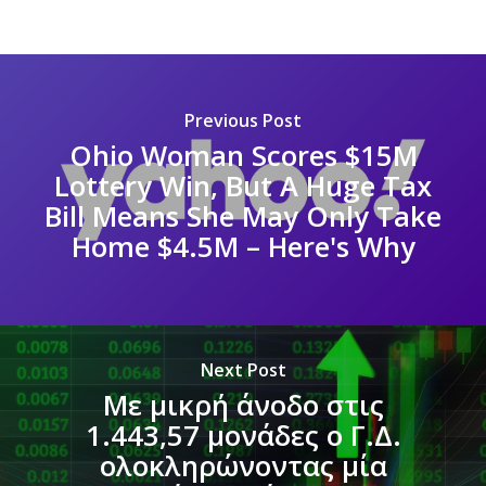
Previous Post
Ohio Woman Scores $15M
Lottery Win, But A Huge Tax
Bill Means She May Only Take
Home $4.5M – Here's Why
Next Post
Με μικρή άνοδο στις
1.443,57 μονάδες ο Γ.Δ.
ολοκληρώνοντας μία