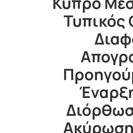
Κύπρο Μέσ
Τυπικός 
Διαφ
Απογρ
Προηγού
Έναρξη
Διόρθωσ
Ακύρωση 