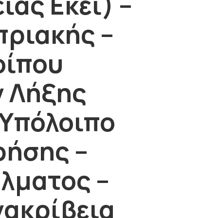
ας Εκεί) –
πριακής –
οίπου
 Λήξης
Υπόλοιπο
ρήσης –
λματος –
νακρίβεια