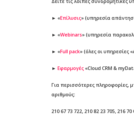
Δείτε τις λοιπές συνδρομητικές υ
► «
Επίλυσις
» (υπηρεσία απάντη
► «
Webinars
» (υπηρεσία παρακο
► «
Full pack
» (όλες οι υπηρεσίες 
►
Εφαρμογές
«Cloud CRM & myData
Για περισσότερες πληροφορίες, 
αριθμούς:
210 67 73 722, 210 82 23 705, 216 70