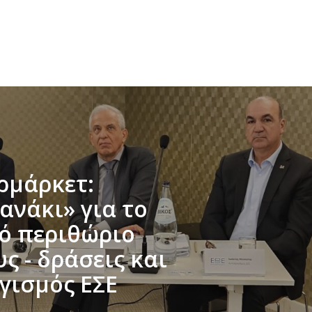
ρμάρκετ:
ανάκι» για το
ό περιθώριο
ς - δράσεις και
γισμός ΕΣΕ