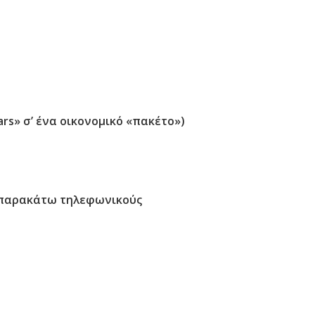
rs» σ’ ένα οικονομικό «πακέτο»)
ς παρακάτω τηλεφωνικούς