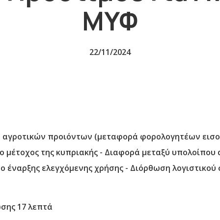
ΜΥΦ
22/11/2024
σης 17 λεπτά