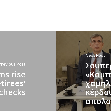
Next Post
Σουπε
Previous Post
s rise
«Καμπ
etirees'
χαμηλ
 checks
κέρδου
απολο