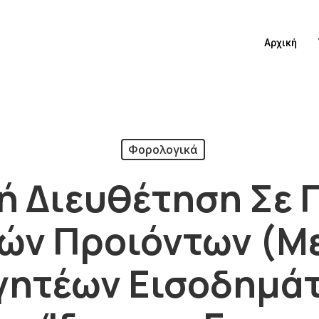
Αρχική
Φορολογικά
ή Διευθέτηση Σε
κών Προιόντων (μ
ητέων Εισοδημά