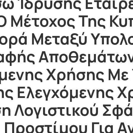
ω Ίδρυσης Εταιρεί
Ο Μέτοχος Της Κυ
ορά Μεταξύ Υπολ
αφής Αποθεμάτων
μενης Χρήσης Με 
ς Ελεγχόμενης Χ
η Λογιστικού Σφά
Προστίμου Για Α