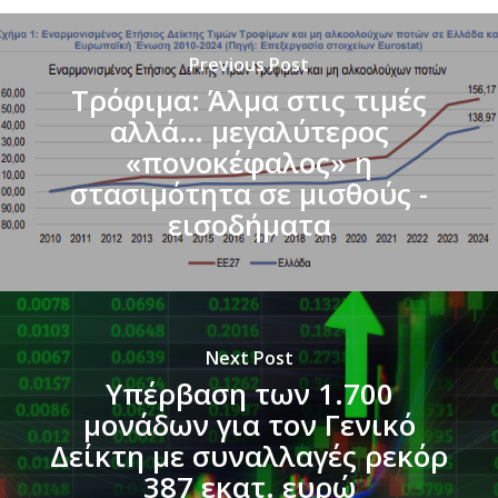
Previous Post
Τρόφιμα: Άλμα στις τιμές
αλλά… μεγαλύτερος
«πονοκέφαλος» η
στασιμότητα σε μισθούς -
εισοδήματα
Next Post
Υπέρβαση των 1.700
μονάδων για τον Γενικό
Δείκτη με συναλλαγές ρεκόρ
387 εκατ. ευρώ