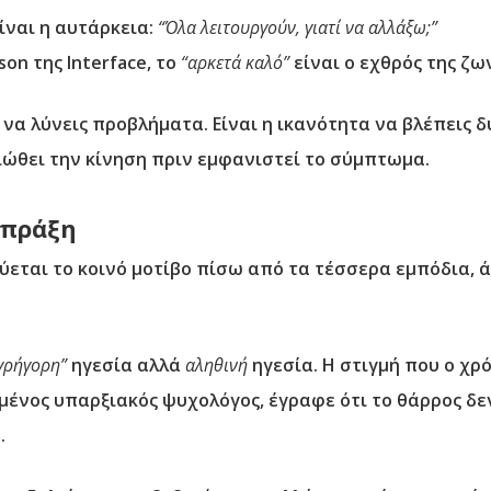
ίναι η αυτάρκεια:
“Όλα λειτουργούν, γιατί να αλλάξω;”
on της Interface, το
“αρκετά καλό”
είναι ο εχθρός της ζω
να λύνεις προβλήματα. Είναι η ικανότητα να βλέπεις 
νιώθει την κίνηση πριν εμφανιστεί το σύμπτωμα.
 πράξη
ύεται το κοινό μοτίβο πίσω από τα τέσσερα εμπόδια, 
γρήγορη”
ηγεσία αλλά
αληθινή
ηγεσία. Η στιγμή που ο χρ
σμένος υπαρξιακός ψυχολόγος, έγραφε ότι το θάρρος δε
.