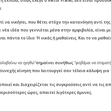
 η ελπίδα, όπως έλεγε ο Viktor Frankl, δεν είναι προσδ
α.
τί να νικήσει, που θέτει στόχο την κατανόηση αντί της
θε νέα ιδέα που γεννιέται μέσα στην αμφιβολία, είναι μ
ι πάντα το ίδιο: Ή νικάς ή μαθαίνεις. Και το να μαθαίν
ρολαβαίνω να ηγηθώ”
σημαίνει συνήθως
“φοβάμαι να σταματ
συνεχής κίνηση που λειτουργεί σαν τέλεια κάλυψη γι
ποιεί και διαχειρίζεται τις συγκρούσεις αντί να τις α
περισσότερες ώρες, απαιτεί λιγότερες άμυνες.