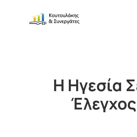
Η Ηγεσία 
Έλεγχος