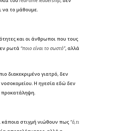
ολία του
real-time leadership
, δεν
ι να το μάθουμε.
ότητες και οι άνθρωποι που τους
δεν ρωτά
“ποιο είναι το σωστό”
, αλλά
πιο διακεκριμένο γιατρό, δεν
 νοσοκομείου. Η ηγεσία εδώ δεν
α προκατάληψη.
οι κάποια στιγμή νιώθουν πως
“ό,τι