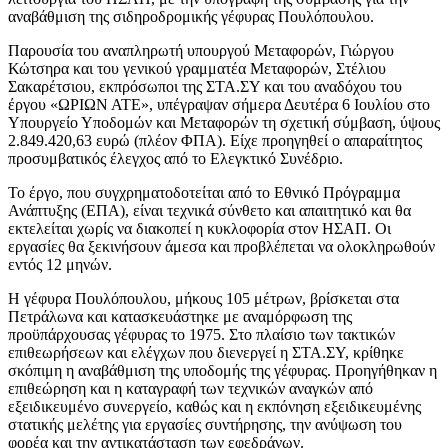
αναβάθμιση της σιδηροδρομικής γέφυρας Πουλόπουλου.
Παρουσία του αναπληρωτή υπουργού Μεταφορών, Γιώργου
Κώτσηρα και του γενικού γραμματέα Μεταφορών, Στέλιου
Σακαρέτσιου, εκπρόσωποι της ΣΤΑ.ΣΥ και του αναδόχου του
έργου «ΩΡΙΩΝ ΑΤΕ», υπέγραψαν σήμερα Δευτέρα 6 Ιουλίου στο
Υπουργείο Υποδομών και Μεταφορών τη σχετική σύμβαση, ύψους
2.849.420,63 ευρώ (πλέον ΦΠΑ). Είχε προηγηθεί ο απαραίτητος
προσυμβατικός έλεγχος από το Ελεγκτικό Συνέδριο.
Το έργο, που συγχρηματοδοτείται από το Εθνικό Πρόγραμμα
Ανάπτυξης (ΕΠΑ), είναι τεχνικά σύνθετο και απαιτητικό και θα
εκτελείται χωρίς να διακοπεί η κυκλοφορία στον ΗΣΑΠ. Οι
εργασίες θα ξεκινήσουν άμεσα και προβλέπεται να ολοκληρωθούν
εντός 12 μηνών.
Η γέφυρα Πουλόπουλου, μήκους 105 μέτρων, βρίσκεται στα
Πετράλωνα και κατασκευάστηκε με αναμόρφωση της
προϋπάρχουσας γέφυρας το 1975. Στο πλαίσιο των τακτικών
επιθεωρήσεων και ελέγχων που διενεργεί η ΣΤΑ.ΣΥ, κρίθηκε
σκόπιμη η αναβάθμιση της υποδομής της γέφυρας. Προηγήθηκαν η
επιθεώρηση και η καταγραφή των τεχνικών αναγκών από
εξειδικευμένο συνεργείο, καθώς και η εκπόνηση εξειδικευμένης
στατικής μελέτης για εργασίες συντήρησης, την ανύψωση του
φορέα και την αντικατάσταση των εφεδράνων.