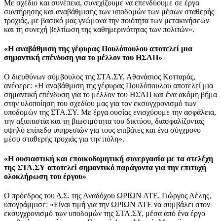
Με σχέδιο και συνέπεια, συνεχίζουμε να επενδύουμε σε έργα
συντήρησης και αναβάθμισης των υποδομών των μέσων σταθερής
τροχιάς, με βασικό μας γνώμονα την ποιότητα των μετακινήσεων
και τη συνεχή βελτίωση της καθημερινότητας των πολιτών».
«Η αναβάθμιση της γέφυρας Πουλόπουλου αποτελεί μια
σημαντική επένδυση για το μέλλον του ΗΣΑΠ»
Ο διευθύνων σύμβουλος της ΣΤΑ.ΣΥ, Αθανάσιος Κοτταράς,
ανέφερε: «Η αναβάθμιση της γέφυρας Πουλόπουλου αποτελεί μια
σημαντική επένδυση για το μέλλον του ΗΣΑΠ και ένα ακόμη βήμα
στην υλοποίηση του σχεδίου μας για τον εκσυγχρονισμό των
υποδομών της ΣΤΑ.ΣΥ. Με έργα ουσίας ενισχύουμε την ασφάλεια,
την αξιοπιστία και τη βιωσιμότητα του δικτύου, διασφαλίζοντας
υψηλό επίπεδο υπηρεσιών για τους επιβάτες και ένα σύγχρονο
μέσο σταθερής τροχιάς για την πόλη».
«Η ουσιαστική και εποικοδομητική συνεργασία με τα στελέχη
της ΣΤΑ.ΣΥ αποτελεί σημαντικό παράγοντα για την επιτυχή
ολοκλήρωση του έργου»
Ο πρόεδρος του Δ.Σ. της Αναδόχου ΩΡΙΩΝ ΑΤΕ, Γιώργος Λέλης,
υπογράμμισε: «Είναι τιμή για την ΩΡΙΩΝ ΑΤΕ να συμβάλει στον
εκσυγχρονισμό των υποδομών της ΣΤΑ.ΣΥ, μέσα από ένα έργο