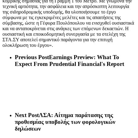
κομβικής σημασίας για τη Γραμμή 1 του Μετρό. Με γνώμονα την
τεχνική αρτιότητα, την ασφάλεια και την απρόσκοπτη λειτουργία
της σιδηροδρομικής υποδομής, θα υλοποιήσουμε το έργο
σύμφωνα με τις εγκεκριμένες μελέτες και τις απαιτήσεις της
σύμβασης, ώστε η Γέφυρα Πουλόπουλου να ενισχυθεί ουσιαστικά
και να ανταποκρίνεται στις ανάγκες των επόμενων δεκαετιών. Η
ουσιαστική και εποικοδομητική συνεργασία με τα στελέχη της
ΣΤΑ.ΣΥ αποτελεί σημαντικό παράγοντα για την επιτυχή
ολοκλήρωση του έργου».
Previous Post
Earnings Preview: What To
Expect From Prudential Financial's Report
Next Post
ΛΣΑ: Αίτημα παράτασης της
προθεσμίας υποβολής των φορολογικών
δηλώσεων