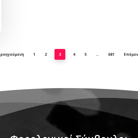
Προηγούμενη
1
2
3
4
5
…
681
Επόμεν