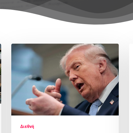
Διεθνή