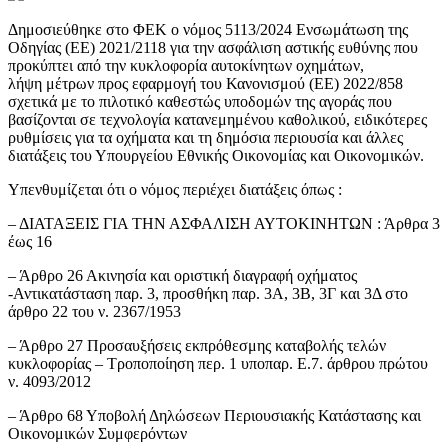
Δημοσιεύθηκε στο ΦΕΚ ο νόμος 5113/2024
Ενσωμάτωση της
Οδηγίας (ΕΕ) 2021/2118 για την ασφάλιση αστικής ευθύνης που
προκύπτει από την κυκλοφορία αυτοκίνητων οχημάτων,
λήψη μέτρων προς εφαρμογή του Κανονισμού (ΕΕ) 2022/858
σχετικά με το πιλοτικό καθεστώς υποδομών της αγοράς που
βασίζονται σε τεχνολογία κατανεμημένου καθολικού, ειδικότερες
ρυθμίσεις για τα οχήματα και τη δημόσια περιουσία και άλλες
διατάξεις του Υπουργείου Εθνικής Οικονομίας και Οικονομικών.
Υπενθυμίζεται ότι ο νόμος περιέχει διατάξεις όπως :
– ΔΙΑΤΑΞΕΙΣ ΓΙΑ ΤΗΝ ΑΣΦΑΛΙΣΗ ΑΥΤΟΚΙΝΗΤΩΝ : Άρθρα 3
έως 16
– Άρθρο 26 Ακινησία και οριστική διαγραφή οχήματος
-Αντικατάσταση παρ. 3, προσθήκη παρ. 3Α, 3Β, 3Γ και 3Δ στο
άρθρο 22 του ν. 2367/1953
– Άρθρο 27 Προσαυξήσεις εκπρόθεσμης καταβολής τελών
κυκλοφορίας – Τροποποίηση περ. 1 υποπαρ. Ε.7. άρθρου πρώτου
ν. 4093/2012
– Άρθρο 68 Υποβολή Δηλώσεων Περιουσιακής Κατάστασης και
Οικονομικών Συμφερόντων