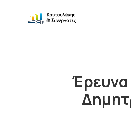
Έρευνα 
Δημητρ