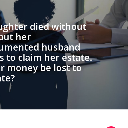
ghter died without
 but her
umented husband
s to claim her estate.
er money be lost to
ate?