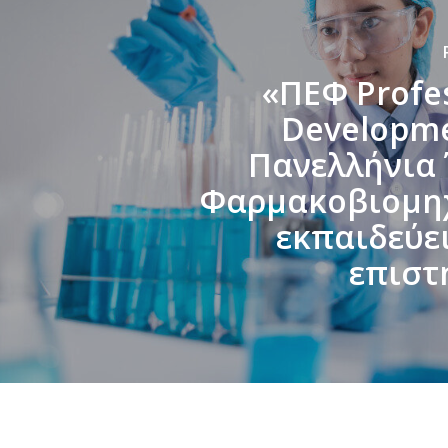
«ΠΕΦ Profe
Developme
Πανελλήνια
Φαρμακοβιομη
εκπαιδεύει
επιστ