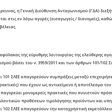
ρευνας, η Γενική Διεύθυνση Ανταγωνισμού (ΓΔΑ) διεξήγ
αι στις εν λόγω αγορές (εισαγωγείς / διανομείς), καθώ
βέλειας.
φύλακας της εύρυθμης λειτουργίας της ελεύθερης αγορ
ού βάσει του ν. 3959/2011 και των άρθρων 101/102 ΣΛ
και 101 ΣΛΕΕ απαγορεύουν συμπράξεις μεταξύ επιχειρή
ακτικές) που έχουν ως αντικείμενο ή αποτέλεσμα τον
1 απαγορεύει μονομερείς πρακτικές που συνιστούν πρό
λλοντικών προθέσεων τιμολόγησης προϊόντων και υπη
και 102 ΣΛΕΕ απαγορεύουν την καταχρηστική εκμετάλλε