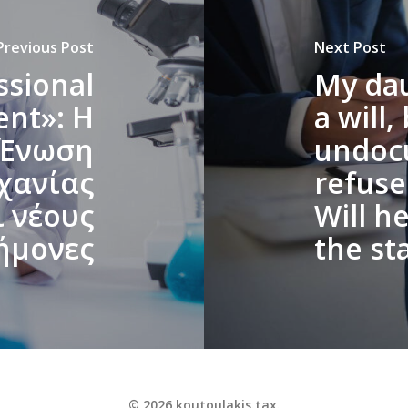
Previous Post
Next Post
ssional
My dau
nt»: Η
a will,
 Ένωση
undoc
χανίας
refuse
 νέους
Will h
ήμονες
the st
© 2026 koutoulakis.tax.