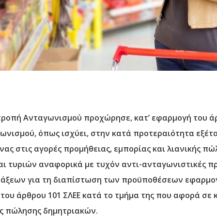
πιτροπή Ανταγωνισμού προχώρησε, κατ’ εφαρμογή του άρ
ωνισμού, όπως ισχύει, στην κατά προτεραιότητα εξέτ
νας στις αγορές προμήθειας, εμπορίας και λιανικής π
ι τυριών αναφορικά με τυχόν αντι-ανταγωνιστικές πρ
ράξεων για τη διαπίστωση των προϋποθέσεων εφαρμογ
αι του άρθρου 101 ΣΛΕΕ κατά το τμήμα της που αφορά σ
ής πώλησης δημητριακών.