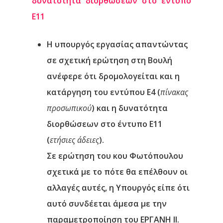
δυνατότητα διορθώσεων στο έντυπο
Ε11
Η υπουργός εργασίας απαντώντας
σε σχετική ερώτηση στη Βουλή
ανέφερε
ότι
δρομολογείται
και η
κατάργηση του εντύπου Ε4
(
πίνακας
προσωπικού
) και η
δυνατότητα
διορθώσεων στο έντυπο Ε11
(
ετήσιες άδειες
).
Σε ερώτηση του κου Φωτόπουλου
σχετικά με το πότε θα επέλθουν οι
αλλαγές αυτές, η Υπουργός είπε ότι
αυτό συνδέεται άμεσα με την
παραμετροποίηση του ΕΡΓΑΝΗ II.